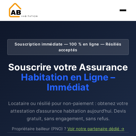
Souscription immédiate — 100 % en ligne — Résiliés
acceptés
Souscrire votre Assurance
Habitation en Ligne –
Immédiat
Locataire ou résilié pour non-paiement : obtenez votre
attestation d’assurance habitation aujourd’hui. Devis
gratuit, sans engagement, sans refus.
Propriétaire bailleur (PNO) ?
Voir notre partenaire dédié →