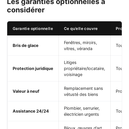
Les garanties optionnelles à
considérer
Garantie optionnelle
Ce qu’elle couvre
Profil
Fenêtres, miroirs,
Bris de glace
Tous
vitres, véranda
Litiges
Protection juridique
propriétaire/locataire,
Tous
voisinage
Remplacement sans
Valeur à neuf
Proprié
vétusté des biens
Plombier, serrurier,
Assistance 24/24
Tous
électricien urgents
Bijoux, œuvres d’art,
Proprié